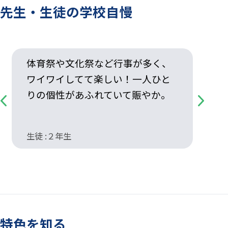
先生・生徒の学校自慢
体育祭や文化祭など行事が多く、
ワイワイしてて楽しい！一人ひと
りの個性があふれていて賑やか。
Previous
Next
生徒 :２年生
生
特色を知る