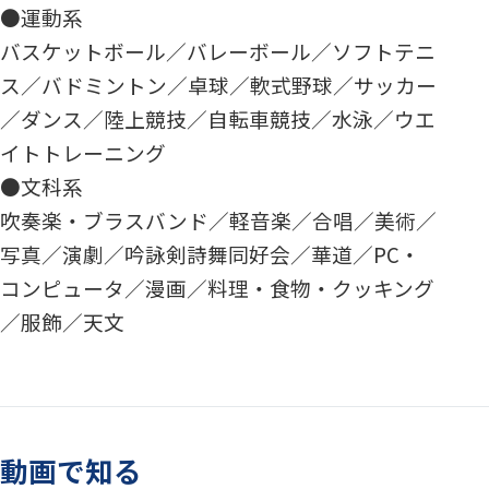
●運動系
バスケットボール／バレーボール／ソフトテニ
ス／バドミントン／卓球／軟式野球／サッカー
／ダンス／陸上競技／自転車競技／水泳／ウエ
イトトレーニング
●文科系
吹奏楽・ブラスバンド／軽音楽／合唱／美術／
写真／演劇／吟詠剣詩舞同好会／華道／PC・
コンピュータ／漫画／料理・食物・クッキング
／服飾／天文
動画で知る