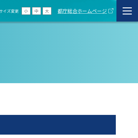
都庁総合ホームページ
サイズ変更
小
中
大