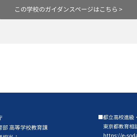
この学校の
ガイダンスページはこちら >
都立高校進級
庁
東京都教育相
育部 高等学校教育課
https://e-sod
導担当：