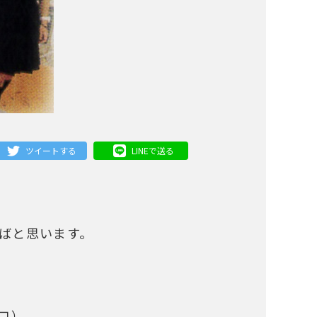
ツイートする
LINEで送る
ばと思います。
降口）