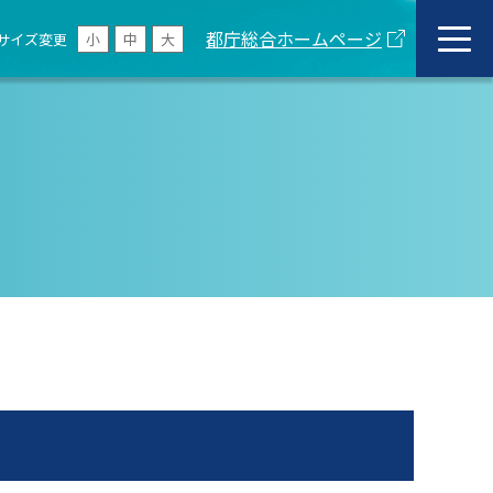
都庁総合ホームページ
サイズ変更
小
中
大