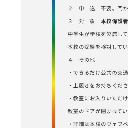
２ 申 込 不要。門
３ 対 象
本校保護
中学生が学校を欠席し
本校の受験を検討して
４ その他
・できるだけ公共の交
・上履きをお持ちくだ
・教室にお入りいただ
教室のドアが閉まって
・詳細は本校のウェブ