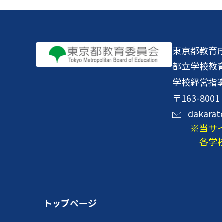
東京都教育
都立学校教
学校経営指
〒163-8
dakarat
当サ
各学
トップページ