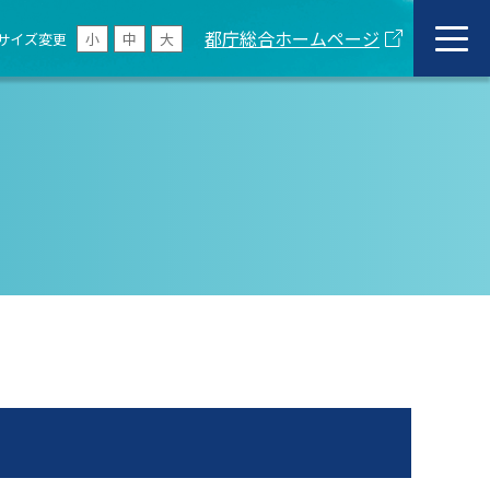
都庁総合ホームページ
サイズ変更
小
中
大