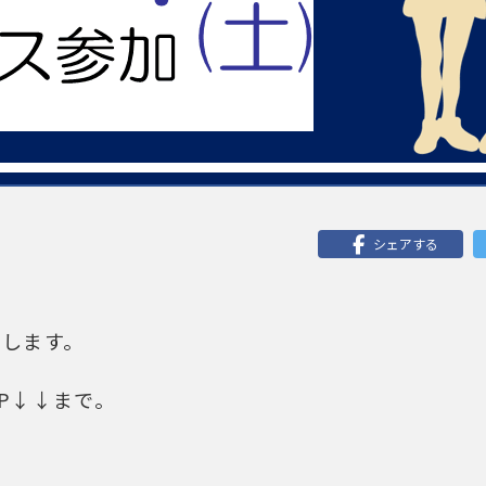
シェアする
加します。
P↓↓まで。