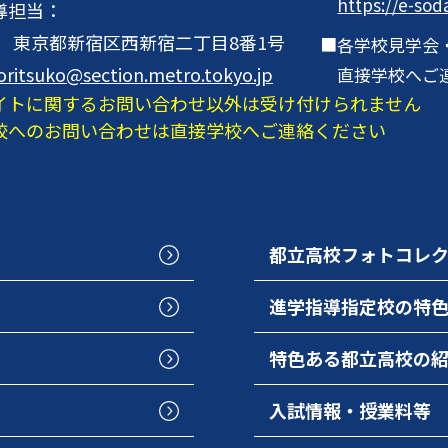
https://e-sod
導担当：
001 東京都新宿区西新宿二丁目8番1号
各学校見学会
oritsuko@section.metro.tokyo.jp
直接学校へご
イトに関するお問い合わせ以外は受け付けられません
校へのお問い合わせは直接学校へご連絡ください
都立高校フォトコレ
進学指導指定校の特
特色ある都立高校の
入試情報・授業料等